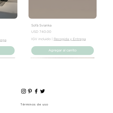
ías posteriores a la recepción de
 que se trate de abolladuras,
producto no cumpla con tus
rás contactar directamente con
solver el problema.
Sofá Svianka
Precio
USD 740.00
IGV incluido
|
Recogida y Entrega
rega
Agregar al carrito
Nuevo Producto
Nuevo Producto
Términos de uso