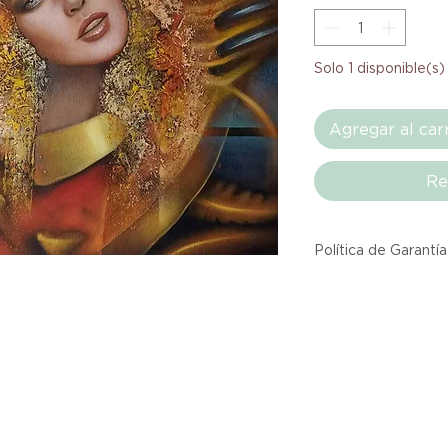
Solo 1 disponible(s)
Agregar al car
Re
Política de Garantía
Todos los producto
Atelier provienen 
asociadas dentro d
producto listado a
calidad y entrega.
Si no estás satisfec