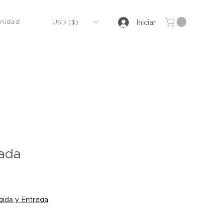
USD ($)
Iniciar
nidad
ada
io
ida y Entrega