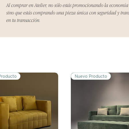
Al comprar en Atelier, no sólo estás promocionando la economí
Ciertos artículos p
sino que estás comprando una pieza única con seguridad y tra
política. Por favor,
conocer las excepci
en tu transacción.
de devoluciones.
Costos de Envío:
Nos haremos cargo 
devoluciones y ree
inicial de tres días.
después de tres días
los costos de envío.
Producto
Nuevo Producto
Tiempo de Procesa
Los reembolsos se 
días hábiles poster
devuelto.
Si no nos informas