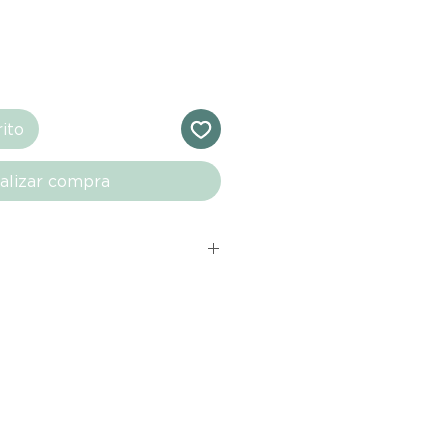
rito
alizar compra
s comprados en el sitio web de
directamente de las marcas
e nuestro marketplace. Cada
quí cuenta con una garantía de
ho con tu producto al recibirlo,