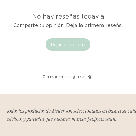
tienes hasta tres d
cualquier problema
encargaremos del p
No hay reseñas todavía
coordinaremos con 
Comparte tu opinión. Deja la primera reseña.
entrega de un prod
reembolsaremos el d
Dejar una reseña
Cómo Reportar un 
Por favor, contáct
dentro de los tres d
tu producto para i
Compra segura 🔏
es el mismo correo 
enviarte tu recibo.
Condiciones de Dev
Todos los productos de Atelier son seleccionados en base a su cal
Los productos debe
condición y embalaje
estético, y garantía que nuestras marcas proporcionan.
Excepciones: