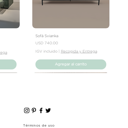
 que se trate de abolladuras,
producto no cumpla con tus
rás contactar directamente con
solver el problema.
Sofá Svianka
Precio
USD 740.00
IGV incluido
|
Recogida y Entrega
rega
Agregar al carrito
Nuevo Producto
Nuevo Producto
Términos de uso