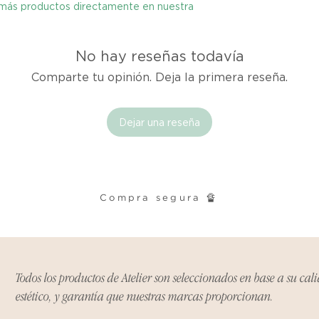
y más productos directamente en nuestra
cualquier problema
encargaremos del p
coordinaremos con 
No hay reseñas todavía
entrega de un prod
reembolsaremos el d
Comparte tu opinión. Deja la primera reseña.
Cómo Reportar un 
Dejar una reseña
Por favor, contáct
dentro de los tres d
tu producto para i
es el mismo correo 
enviarte tu recibo.
Compra segura 🔏
Condiciones de Dev
Los productos debe
condición y embalaje
Todos los productos de Atelier son seleccionados en base a su cal
estético, y garantía que nuestras marcas proporcionan.
Excepciones: