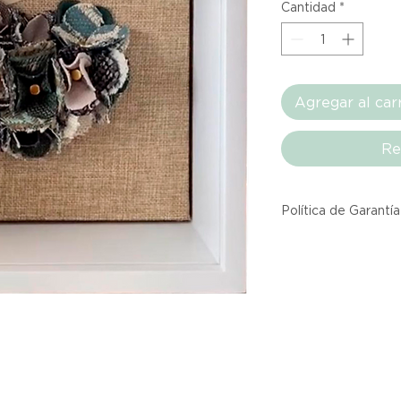
Cantidad
*
Agregar al car
Re
Política de Garantía
Todos los producto
Atelier provienen 
asociadas dentro d
producto listado a
calidad y entrega.
Si no estás satisfec
tienes hasta tres d