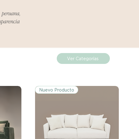
ueden estar exentos de esta
 revisa la lista de productos para
a peruana,
ones específicas de la política
nsparencia
de los costos de envío para
mplazos dentro del período
Ver Categorías
 Si el problema se informa
, el cliente será responsable de
.
Nuevo Producto
miento del Reembolso:
procesarán dentro de los siete
iores a la recepción del producto
 sobre cualquier problema
ías posteriores a la recepción de