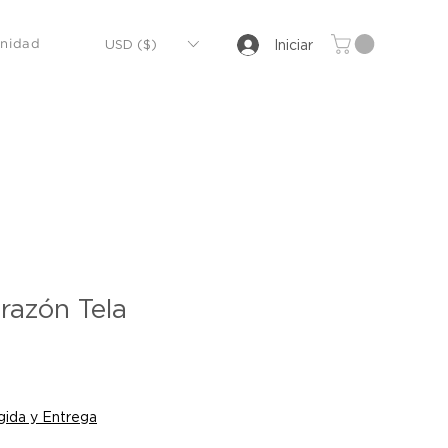
USD ($)
Iniciar
nidad
razón Tela
o
ida y Entrega