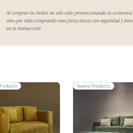
Ciertos artículos p
política. Por favor,
Al comprar en Atelier, no sólo estás promocionando la economí
conocer las excepci
sino que estás comprando una pieza única con seguridad y tra
de devoluciones.
en tu transacción.
Costos de Envío:
Nos haremos cargo 
devoluciones y ree
inicial de tres días.
después de tres días
los costos de envío.
Producto
Nuevo Producto
Tiempo de Procesa
Los reembolsos se 
días hábiles poster
devuelto.
Si no nos informas
dentro de los tres d