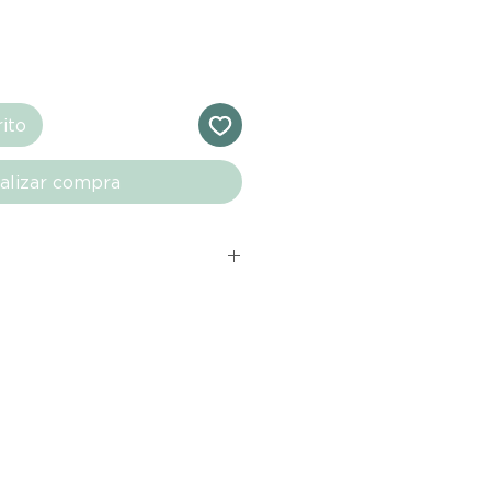
rito
alizar compra
s comprados en el sitio web de
directamente de las marcas
e nuestro marketplace. Cada
quí cuenta con una garantía de
ho con tu producto al recibirlo,
ías para notificarnos sobre