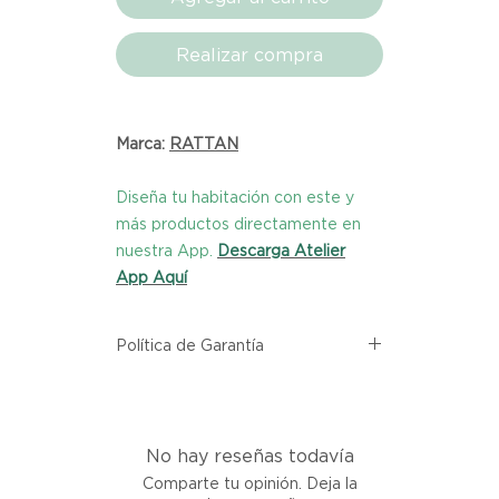
Realizar compra
Marca:
RATTAN
Diseña tu habitación con este y
más productos directamente en
nuestra App.
Descarga Atelier
App Aquí
Política de Garantía
Todos los productos comprados
en el sitio web de Atelier provienen
directamente de las marcas
No hay reseñas todavía
asociadas dentro de nuestro
marketplace. Cada producto
Comparte tu opinión. Deja la