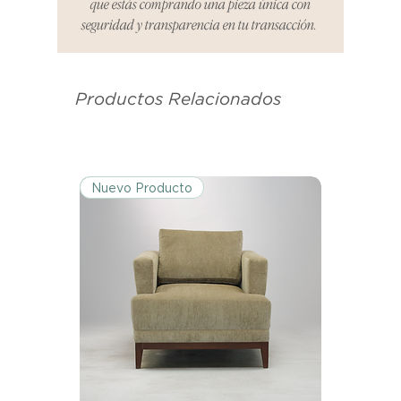
que estás comprando una pieza única con
informar cualquier problema. Este
seguridad y transparencia en tu transacción.
es el mismo correo electrónico que
se utilizó para enviarte tu recibo.
Productos Relacionados
Condiciones de Devolución:
Los productos deben ser
devueltos en su condición y
embalaje original.
Nuevo Producto
Excepciones:
Ciertos artículos pueden estar
exentos de esta política. Por favor,
revisa la lista de productos para
conocer las excepciones
específicas de la política de
devoluciones.
Costos de Envío: