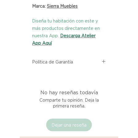
Marca:
Sierra Muebles
Diseña tu habitación con este y
más productos directamente en
nuestra App.
Descarga Atelier
App Aquí
Política de Garantía
Todos los productos comprados
en el sitio web de Atelier provienen
directamente de las marcas
No hay reseñas todavía
asociadas dentro de nuestro
marketplace. Cada producto
Comparte tu opinión. Deja la
listado aquí cuenta con una
primera reseña.
garantía de calidad y entrega.
Dejar una reseña
Si no estás satisfecho con tu
producto al recibirlo, tienes hasta