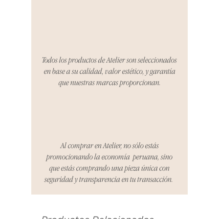
tres días para notificarnos sobre
cualquier problema. Durante este
Compra segura 🔏
período, nos encargaremos del
proceso de devolución,
coordinaremos con el vendedor,
Todos los productos de Atelier son seleccionados
organizaremos la entrega de un
en base a su calidad, valor estético, y garantía
producto de reemplazo o te
que nuestras marcas proporcionan.
reembolsaremos el dinero en su
totalidad.
Cómo Reportar un Problema:
Por favor, contáctanos en
hello@atelier-app.com dentro de
Al comprar en Atelier, no sólo estás
los tres días posteriores a la
promocionando la economía peruana, sino
recepción de tu producto para
que estás comprando una pieza única con
informar cualquier problema. Este
seguridad y transparencia en tu transacción.
es el mismo correo electrónico que
se utilizó para enviarte tu recibo.