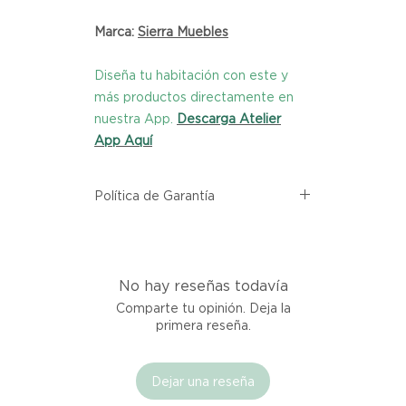
Marca:
Sierra Muebles
Diseña tu habitación con este y
más productos directamente en
nuestra App.
Descarga Atelier
App Aquí
Política de Garantía
Todos los productos comprados
en el sitio web de Atelier provienen
directamente de las marcas
No hay reseñas todavía
asociadas dentro de nuestro
marketplace. Cada producto
Comparte tu opinión. Deja la
listado aquí cuenta con una
primera reseña.
garantía de calidad y entrega.
Dejar una reseña
Si no estás satisfecho con tu