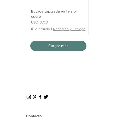
Butaca tapizada en tela o
cuero
Precio
USD 0.00
IGV incluido
|
Recogida y Entrega
Cargar más
Contacto