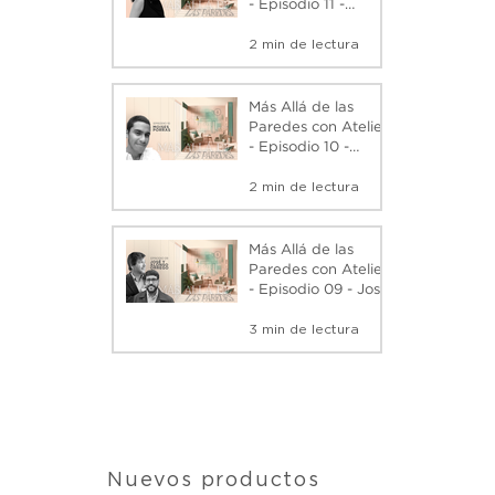
- Episodio 11 -
Mariana Paloma
2 min de lectura
Gambini - Podcast
Más Allá de las
Paredes con Atelier
- Episodio 10 -
Moisés Porras -
2 min de lectura
Podcast
Más Allá de las
Paredes con Atelier
- Episodio 09 - José
y Alonso Orrego: La
3 min de lectura
Evolución de
Metrópolis -
Podcast
Nuevos productos