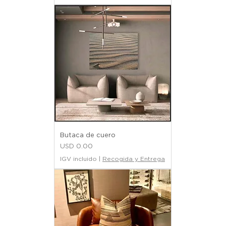
Butaca de cuero
Precio
USD 0.00
IGV incluido
|
Recogida y Entrega