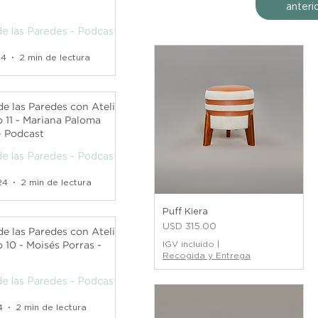
anteri
de las Paredes - Podcast
24
2 min de lectura
de las Paredes con Atelier
ana Paloma
- Podcast
de las Paredes - Podcast
24
2 min de lectura
Puff Kiera
Precio
USD 315.00
de las Paredes con Atelier
IGV incluido
|
o 10 - Moisés Porras -
Recogida y Entrega
de las Paredes - Podcast
4
2 min de lectura