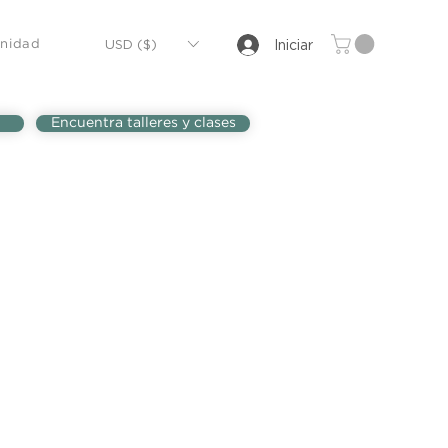
USD ($)
Iniciar
nidad
Encuentra talleres y clases