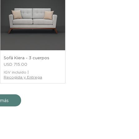
Sofá Kiera - 3 cuerpos
Precio
USD 715.00
IGV incluido
|
Recogida y Entrega
 más