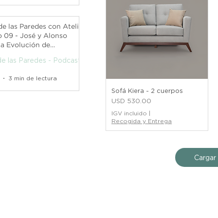
de las Paredes con Atelier
o 09 - José y Alonso
La Evolución de
s - Podcast
de las Paredes - Podcast
3 min de lectura
Sofá Kiera - 2 cuerpos
Precio
USD 530.00
IGV incluido
|
Recogida y Entrega
Cargar