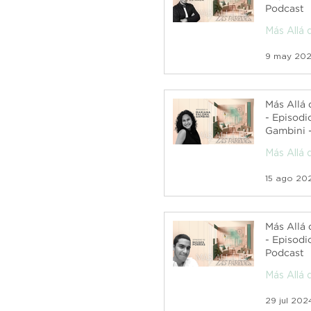
Podcast
Más Allá 
9 may 20
Más Allá 
- Episodio 11 - Mari
Gambini 
Más Allá 
15 ago 20
Más Allá 
- Episodi
Podcast
Más Allá 
29 jul 202