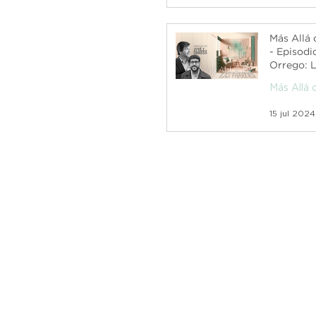
Más Allá 
- Episodi
Orrego: 
Metrópoli
Más Allá 
15 jul 2024