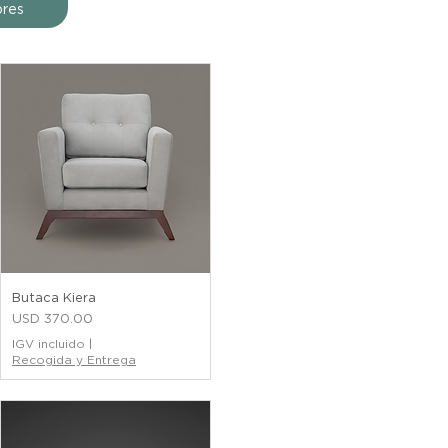
ores
Butaca Kiera
Precio
USD 370.00
IGV incluido
|
Recogida y Entrega