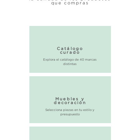
que compras
Catálogo
curado
Explora el catálogo de 40 marcas
distintas
Muebles y
decoración
Selecciona piezas en tu estilo y
presupuesto