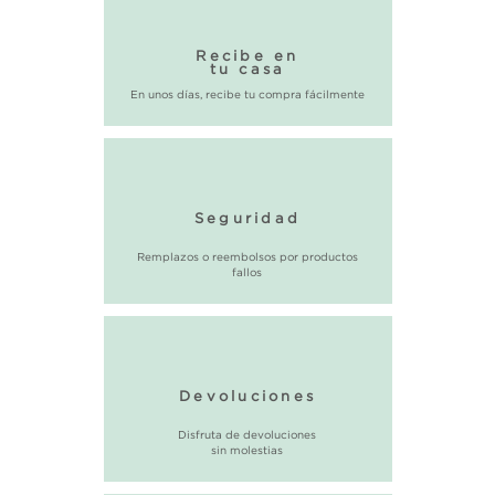
Recibe en
tu casa
En unos días, recibe tu compra fácilmente
Seguridad
Remplazos o reembolsos por productos
fallos
Devoluciones
Disfruta de devoluciones
sin molestias