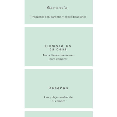
Garantía
Productos con garantía y especificaciones
Compra en
tu casa
No te tienes que mover
para comprar
Reseñas
Lee y deja reseñas de
tu compra