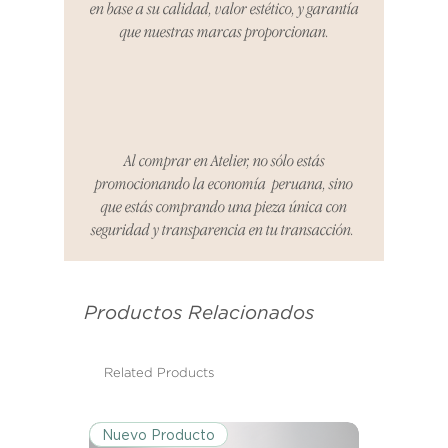
en base a su calidad, valor estético, y garantía
producto de reemplazo o te
que nuestras marcas proporcionan.
reembolsaremos el dinero en su
totalidad.
Cómo Reportar un Problema:
Por favor, contáctanos en
hello@atelier-app.com dentro de
Al comprar en Atelier, no sólo estás
los tres días posteriores a la
promocionando la economía peruana, sino
recepción de tu producto para
que estás comprando una pieza única con
informar cualquier problema. Este
seguridad y transparencia en tu transacción.
es el mismo correo electrónico que
se utilizó para enviarte tu recibo.
Productos Relacionados
Condiciones de Devolución:
Los productos deben ser
devueltos en su condición y
Related Products
embalaje original.
Nuevo Producto