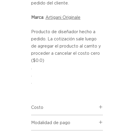
pedido del cliente.
Marca
:
Artigani Originale
Producto de diseñador hecho a
pedido. La cotización sale luego
de agregar el producto al carrito y
proceder a cancelar el costo cero
($0.0)
.
.
.
Costo
Este es un producto hecho a
Modalidad de pago
pedido. Este producto se puede
personalizar en base a las
La cotización final del producto se