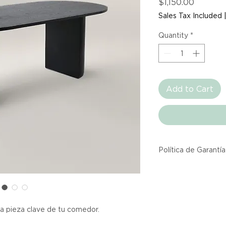
Price
$1,150.00
Sales Tax Included
Quantity
*
Add to Cart
Política de Garantía
Todos los producto
Atelier provienen 
asociadas dentro d
producto listado a
a pieza clave de tu comedor.
calidad y entrega.