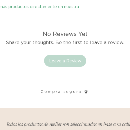
y más productos directamente en nuestra
Excepciones:
Ciertos artículos p
política. Por favor,
conocer las excepci
No Reviews Yet
de devoluciones.
Share your thoughts. Be the first to leave a review.
Costos de Envío:
Leave a Review
Nos haremos cargo 
devoluciones y ree
inicial de tres días.
después de tres días
los costos de envío.
Compra segura 🔏
Tiempo de Procesa
Los reembolsos se 
días hábiles poster
Todos los productos de Atelier son seleccionados en base a su cal
devuelto.