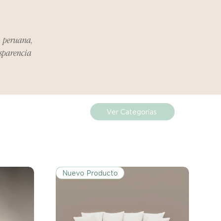
 sobre cualquier problema
ías posteriores a la recepción de
a peruana,
 que se trate de abolladuras,
producto no cumpla con tus
nsparencia
rás contactar directamente con
solver el problema.
Ver Categorías
Nuevo Producto