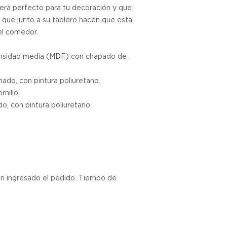
erá perfecto para tu decoración y que
Si no estás satisfec
s que junto a su tablero hacen que esta
tienes hasta tres d
el comedor.
cualquier problema
encargaremos del p
 densidad media (MDF) con chapado de
coordinaremos con 
entrega de un prod
nado, con pintura poliuretano.
reembolsaremos el d
rnillo
o, con pintura poliuretano.
Cómo Reportar un 
Por favor, contáct
dentro de los tres d
tu producto para i
es el mismo correo 
enviarte tu recibo.
an ingresado el pedido. Tiempo de
Condiciones de Dev
Los productos debe
condición y embalaje