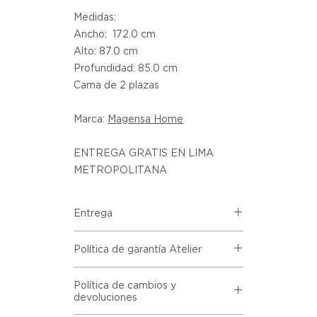
Medidas:
Ancho: 172.0 cm
Alto: 87.0 cm
Profundidad: 85.0 cm
Cama de 2 plazas
Marca:
Magensa Home
ENTREGA GRATIS EN LIMA
METROPOLITANA
Entrega
Despacho incluido en todas las
Política de garantía Atelier
compras de la marca Magensa
Home.
Todos los productos comprados
Excepción: No se hace despacho a
Política de cambios y
en el sitio web de Atelier provienen
devoluciones
domicilio a los distritos de Villa El
directamente de las marcas
Salvador Villa Maria del Triunfo,