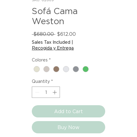
Sofá Cama
Weston
Regular
Sale
 $680.00 
$612.00
Price
Price
Sales Tax Included
|
Recogida y Entrega
Colores
*
Quantity
*
Add to Cart
Buy Now