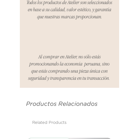
Todos los productos de Atelier son seleccionados
organizaremos la entrega de un
en base a su calidad, valor estético, y garantía
producto de reemplazo o te
que nuestras marcas proporcionan.
reembolsaremos el dinero en su
totalidad.
Cómo Reportar un Problema:
Por favor, contáctanos en
hello@atelier-app.com dentro de
Al comprar en Atelier, no sólo estás
los tres días posteriores a la
promocionando la economía peruana, sino
recepción de tu producto para
que estás comprando una pieza única con
informar cualquier problema. Este
seguridad y transparencia en tu transacción.
es el mismo correo electrónico que
se utilizó para enviarte tu recibo.
Productos Relacionados
Condiciones de Devolución:
Los productos deben ser
devueltos en su condición y
Related Products
embalaje original.