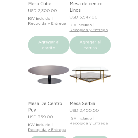
Mesa Cube
Mesa de centro
Linos
Precio
USD 2,300.00
Precio
USD 3,547.00
IGV incluido
|
Recogida y Entrega
IGV incluido
|
Recogida y Entrega
Agregar al
Agregar al
carrito
carrito
Mesa De Centro
Mesa Serbia
Puy
Precio
USD 2,400.00
Precio
USD 359.00
IGV incluido
|
Recogida y Entrega
IGV incluido
|
Recogida y Entrega