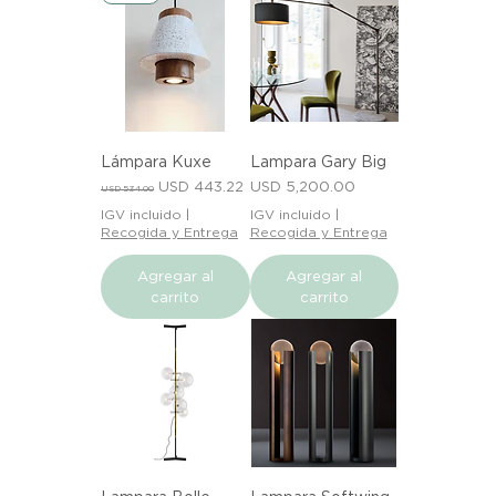
Lámpara Kuxe
Lampara Gary Big
Precio
Precio de oferta
Precio
USD 443.22
USD 5,200.00
USD 534.00
IGV incluido
|
IGV incluido
|
Recogida y Entrega
Recogida y Entrega
Agregar al
Agregar al
carrito
carrito