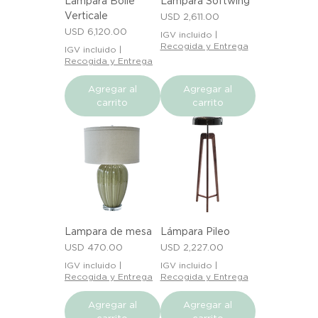
Lampara Bolle
Lampara Softwing
Verticale
Precio
USD 2,611.00
Precio
USD 6,120.00
IGV incluido
|
Recogida y Entrega
IGV incluido
|
Recogida y Entrega
Agregar al
Agregar al
carrito
carrito
Lampara de mesa
Lámpara Pileo
Precio
Precio
USD 470.00
USD 2,227.00
IGV incluido
|
IGV incluido
|
Recogida y Entrega
Recogida y Entrega
Agregar al
Agregar al
carrito
carrito