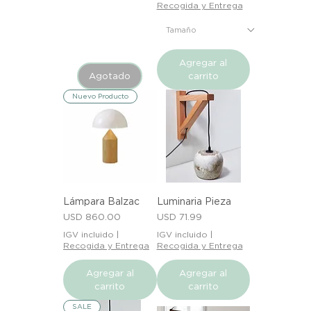
Recogida y Entrega
Agregar al
Agotado
carrito
Nuevo Producto
Lámpara Balzac
Luminaria Pieza
Precio
Precio
USD 860.00
USD 71.99
IGV incluido
|
IGV incluido
|
Recogida y Entrega
Recogida y Entrega
Agregar al
Agregar al
carrito
carrito
SALE