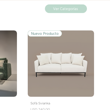
Ver Categorías
Nuevo Producto
Sofá Svianka
Precio
USD 740.00