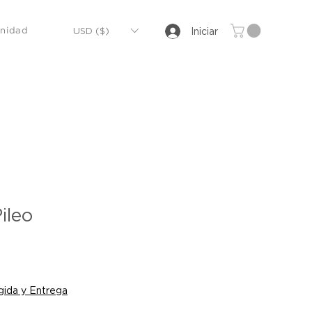
USD ($)
Iniciar
nidad
ileo
cio
ida y Entrega