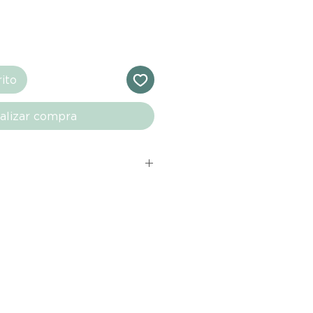
rito
alizar compra
s comprados en el sitio web de
directamente de las marcas
e nuestro marketplace. Cada
quí cuenta con una garantía de
ho con tu producto al recibirlo,
ías para notificarnos sobre