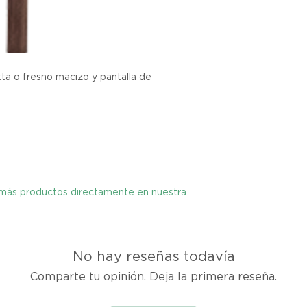
tu producto, ya sea
rasguños o que el 
expectativas, debe
el vendedor para re
ta o fresno macizo y pantalla de
y más productos directamente en nuestra
No hay reseñas todavía
Comparte tu opinión. Deja la primera reseña.