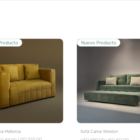
Producto
Nuevo Producto
a Mallorca
Sofá Cama Weston
 oferta
Precio
Precio de oferta
USD 555.00