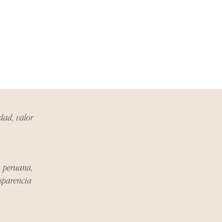
idad, valor
a peruana,
nsparencia