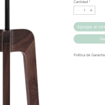
Cantidad
*
Agregar al car
Re
Política de Garantía
Todos los producto
Atelier provienen 
asociadas dentro d
producto listado a
calidad y entrega.
Si no estás satisfec
tienes hasta tres d