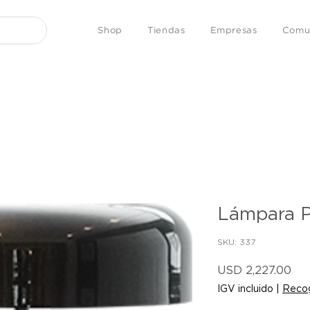
Shop
Tiendas
Empresas
Comu
Lámpara P
SKU: 337
Pre
USD 2,227.00
IGV incluido
|
Recog