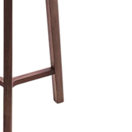
Ciertos artículos p
política. Por favor,
conocer las excepci
de devoluciones.
Costos de Envío:
Nos haremos cargo 
devoluciones y ree
inicial de tres días.
después de tres días
los costos de envío.
Tiempo de Procesa
Los reembolsos se 
días hábiles poster
devuelto.
Si no nos informas
dentro de los tres d