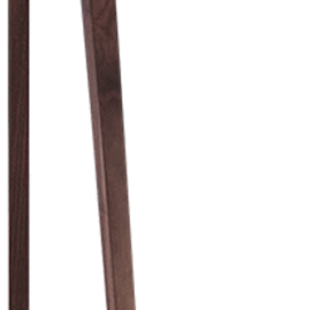
cualquier problema
encargaremos del p
coordinaremos con 
entrega de un prod
reembolsaremos el d
Cómo Reportar un 
Por favor, contáct
dentro de los tres d
tu producto para i
es el mismo correo 
enviarte tu recibo.
Condiciones de Dev
Los productos debe
condición y embalaje
Excepciones: