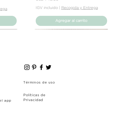
IGV incluido
|
Recogida y Entrega
rega
Agregar al carrito
Nuevo Producto
Nuevo Producto
Términos de uso
Políticas de
el app
Privacidad
o
Sofá Kiera - 3 cuerpos
Aqua - Cojin Cuadrado
Sofá Verona
Precio
Precio
Precio
USD 715.00
USD 54.00
USD 714.40