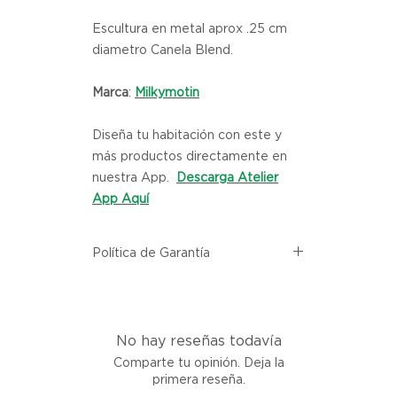
Escultura en metal aprox .25 cm
diametro Canela Blend.
Marca
:
Milkymotin
Diseña tu habitación con este y
más productos directamente en
nuestra App.
Descarga Atelier
App Aquí
Política de Garantía
Todos los productos comprados
en el sitio web de Atelier provienen
directamente de las marcas
No hay reseñas todavía
asociadas dentro de nuestro
marketplace. Cada producto
Comparte tu opinión. Deja la
listado aquí cuenta con una
primera reseña.
garantía de calidad y entrega.