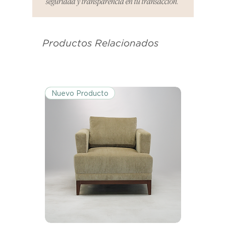
seguridad y transparencia en tu transacción.
es el mismo correo electrónico que
se utilizó para enviarte tu recibo.
Productos Relacionados
Condiciones de Devolución:
Los productos deben ser
devueltos en su condición y
embalaje original.
Nuevo Producto
Excepciones:
Ciertos artículos pueden estar
exentos de esta política. Por favor,
revisa la lista de productos para
conocer las excepciones
específicas de la política de
devoluciones.
Costos de Envío:
Nos haremos cargo de los costos