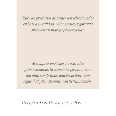
período, nos encargaremos del
proceso de devolución,
coordinaremos con el vendedor,
Todos los productos de Atelier son seleccionados
organizaremos la entrega de un
en base a su calidad, valor estético, y garantía
producto de reemplazo o te
que nuestras marcas proporcionan.
reembolsaremos el dinero en su
totalidad.
Cómo Reportar un Problema:
Por favor, contáctanos en
hello@atelier-app.com dentro de
Al comprar en Atelier, no sólo estás
los tres días posteriores a la
promocionando la economía peruana, sino
recepción de tu producto para
que estás comprando una pieza única con
informar cualquier problema. Este
seguridad y transparencia en tu transacción.
es el mismo correo electrónico que
se utilizó para enviarte tu recibo.
Productos Relacionados
Condiciones de Devolución:
Los productos deben ser