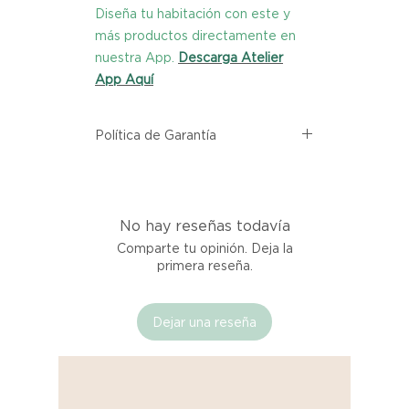
Diseña tu habitación con este y
más productos directamente en
nuestra App.
Descarga Atelier
App Aquí
Política de Garantía
Todos los productos comprados
en el sitio web de Atelier provienen
directamente de las marcas
No hay reseñas todavía
asociadas dentro de nuestro
marketplace. Cada producto
Comparte tu opinión. Deja la
listado aquí cuenta con una
primera reseña.
garantía de calidad y entrega.
Dejar una reseña
Si no estás satisfecho con tu
producto al recibirlo, tienes hasta
tres días para notificarnos sobre
cualquier problema. Durante este
Compra segura 🔏