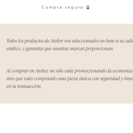
cualquier problema
Compra segura 🔏
encargaremos del p
coordinaremos con 
entrega de un prod
reembolsaremos el d
Todos los productos de Atelier son seleccionados en base a su cal
estético, y garantía que nuestras marcas proporcionan.
Cómo Reportar un 
Por favor, contáct
dentro de los tres d
tu producto para i
Al comprar en Atelier, no sólo estás promocionando la economí
es el mismo correo 
sino que estás comprando una pieza única con seguridad y tra
enviarte tu recibo.
en tu transacción.
Condiciones de Dev
Los productos debe
condición y embalaje
Excepciones: