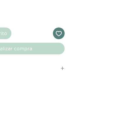
rito
alizar compra
s comprados en el sitio web de
directamente de las marcas
e nuestro marketplace. Cada
quí cuenta con una garantía de
ho con tu producto al recibirlo,
ías para notificarnos sobre