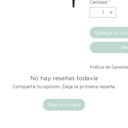
Cantidad
*
Agregar al car
Re
Política de Garantía
No hay reseñas todavía
Todos los producto
Atelier provienen 
Comparte tu opinión. Deja la primera reseña.
asociadas dentro d
producto listado a
calidad y entrega.
Dejar una reseña
Si no estás satisfec
tienes hasta tres d