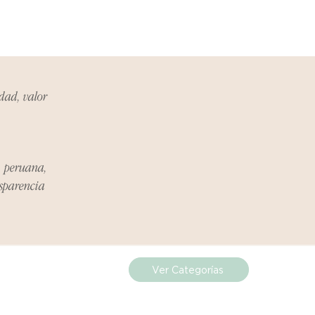
. Durante este período, nos
roceso de devolución,
el vendedor, organizaremos la
ucto de reemplazo o te
inero en su totalidad.
idad, valor
Problema:
anos en hello@atelier-app.com
ías posteriores a la recepción de
nformar cualquier problema. Este
a peruana,
electrónico que se utilizó para
nsparencia
olución:
n ser devueltos en su
 original.
Ver Categorías