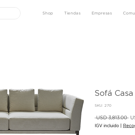
Shop
Tiendas
Empresas
Comu
Sofá Casa
SKU: 270
Pr
 USD 3,813.00 
U
IGV incluido
|
Recog