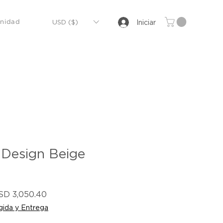
USD ($)
Iniciar
nidad
 Design Beige
ecio
Precio
SD 3,050.40
de
ida y Entrega
oferta