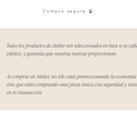
política. Por favor,
conocer las excepci
Compra segura 🔏
de devoluciones.
Costos de Envío:
Nos haremos cargo 
Todos los productos de Atelier son seleccionados en base a su cal
devoluciones y ree
estético, y garantía que nuestras marcas proporcionan.
inicial de tres días.
después de tres días
los costos de envío.
Al comprar en Atelier, no sólo estás promocionando la economí
sino que estás comprando una pieza única con seguridad y tra
Tiempo de Procesa
en tu transacción.
Los reembolsos se 
días hábiles poster
devuelto.
Si no nos informas
dentro de los tres d