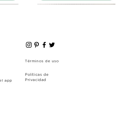
Nuevo Producto
Nuevo Producto
Términos de uso
Políticas de
el app
Privacidad
o
Sofá Kiera - 3 cuerpos
Aqua - Cojin Cuadrado
Sofá Verona
Precio
Precio
Precio
USD 715.00
USD 54.00
USD 714.40
rega
rega
rega
IGV incluido
IGV incluido
IGV incluido
|
|
|
Recogida y Entrega
Recogida y Entrega
Recogida y Entrega
Agregar al carrito
Agregar al carrito
Agregar al carrito