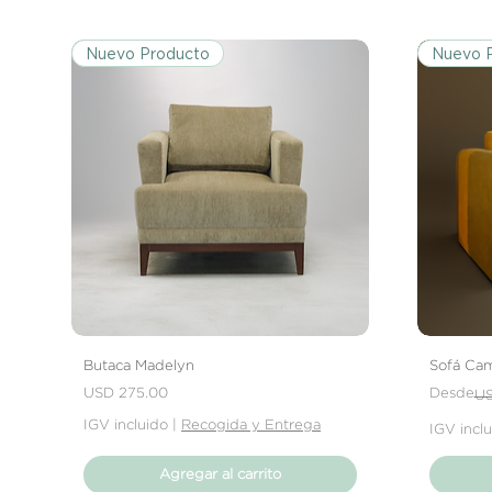
Nuevo Producto
Nuevo 
Butaca Madelyn
Sofá Cam
Precio
Precio
Precio de
USD 275.00
Desde
US
IGV incluido
|
Recogida y Entrega
IGV incl
Agregar al carrito