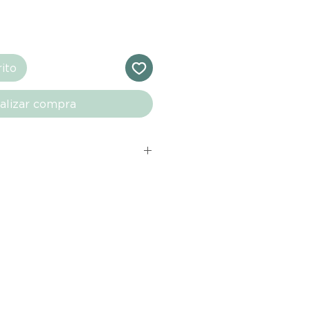
rito
alizar compra
s comprados en el sitio web de
directamente de las marcas
e nuestro marketplace. Cada
quí cuenta con una garantía de
ho con tu producto al recibirlo,
ías para notificarnos sobre
. Durante este período, nos