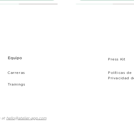
Producto
Producto
Producto
Nuevo Producto
Nuevo Producto
Nuevo Producto
Equipo
Press Kit
Carreras
Políticas de
Privacidad d
Tr
ainings
iera
ltair
ojin Cuadrado
Sofá Kiera - 2 cuerpos
Estela - Cojin Cuadrado
Loto Naranja - Cojin Cuadrad
Precio
Precio
Precio
.00
00
00
USD 530.00
USD 54.00
USD 54.00
uido
uido
uido
|
|
|
Recogida y Entrega
Recogida y Entrega
Recogida y Entrega
IGV incluido
IGV incluido
IGV incluido
|
|
|
Recogida y Ent
Recogida y Ent
Recogida y Ent
s at
hello@atelier-app.com
Agregar al carrito
Agregar al carrito
Agregar al carrito
Agregar al carrito
Agregar al carrito
Agregar al carrito