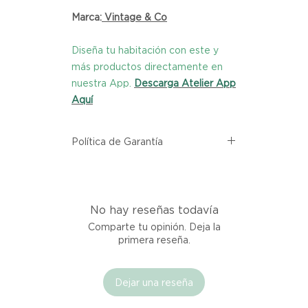
Marca:
Vintage & Co
Diseña tu habitación con este y
más productos directamente en
nuestra App.
Descarga Atelier App
Aquí
Política de Garantía
Todos los productos comprados
en el sitio web de Atelier provienen
directamente de las marcas
No hay reseñas todavía
asociadas dentro de nuestro
marketplace. Cada producto
Comparte tu opinión. Deja la
listado aquí cuenta con una
primera reseña.
garantía de calidad y entrega.
Dejar una reseña
Si no estás satisfecho con tu