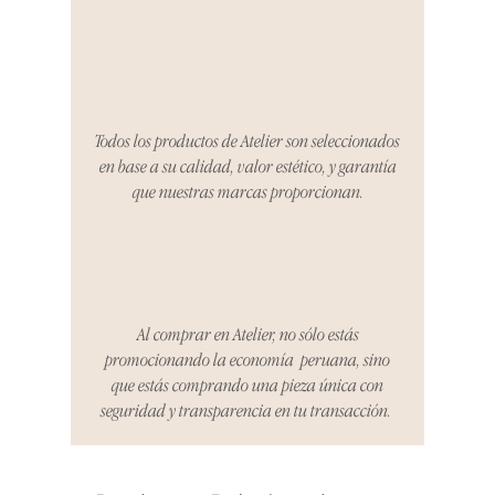
producto al recibirlo, tienes hasta
tres días para notificarnos sobre
cualquier problema. Durante este
Compra segura 🔏
período, nos encargaremos del
proceso de devolución,
coordinaremos con el vendedor,
Todos los productos de Atelier son seleccionados
organizaremos la entrega de un
en base a su calidad, valor estético, y garantía
producto de reemplazo o te
que nuestras marcas proporcionan.
reembolsaremos el dinero en su
totalidad.
Cómo Reportar un Problema:
Por favor, contáctanos en
hello@atelier-app.com dentro de
Al comprar en Atelier, no sólo estás
los tres días posteriores a la
promocionando la economía peruana, sino
recepción de tu producto para
que estás comprando una pieza única con
informar cualquier problema. Este
seguridad y transparencia en tu transacción.
es el mismo correo electrónico que
se utilizó para enviarte tu recibo.