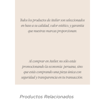
cualquier problema. Durante este
Compra segura 🔏
período, nos encargaremos del
proceso de devolución,
coordinaremos con el vendedor,
Todos los productos de Atelier son seleccionados
organizaremos la entrega de un
en base a su calidad, valor estético, y garantía
producto de reemplazo o te
que nuestras marcas proporcionan.
reembolsaremos el dinero en su
totalidad.
Cómo Reportar un Problema:
Por favor, contáctanos en
hello@atelier-app.com dentro de
Al comprar en Atelier, no sólo estás
los tres días posteriores a la
promocionando la economía peruana, sino
recepción de tu producto para
que estás comprando una pieza única con
informar cualquier problema. Este
seguridad y transparencia en tu transacción.
es el mismo correo electrónico que
se utilizó para enviarte tu recibo.
Productos Relacionados
Condiciones de Devolución:
Los productos deben ser