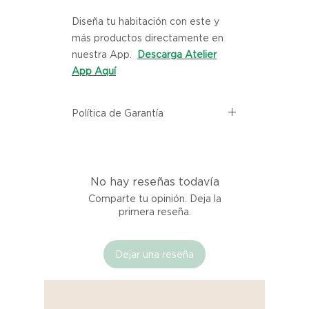
Diseña tu habitación con este y
más productos directamente en
nuestra App.
Descarga Atelier
App Aquí
Política de Garantía
Todos los productos comprados
en el sitio web de Atelier provienen
directamente de las marcas
No hay reseñas todavía
asociadas dentro de nuestro
marketplace. Cada producto
Comparte tu opinión. Deja la
listado aquí cuenta con una
primera reseña.
garantía de calidad y entrega.
Dejar una reseña
Si no estás satisfecho con tu
producto al recibirlo, tienes hasta
tres días para notificarnos sobre