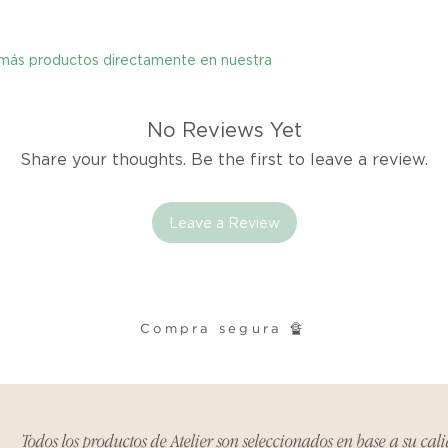
cualquier problema
encargaremos del p
coordinaremos con 
y más productos directamente en nuestra
entrega de un prod
reembolsaremos el d
No Reviews Yet
Share your thoughts. Be the first to leave a review.
Cómo Reportar un 
Por favor, contáct
dentro de los tres d
Leave a Review
tu producto para i
es el mismo correo 
enviarte tu recibo.
Condiciones de Dev
Compra segura 🔏
Los productos debe
condición y embalaje
Excepciones:
Todos los productos de Atelier son seleccionados en base a su cal