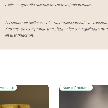
Ciertos artículos p
estético, y garantía que nuestras marcas proporcionan.
política. Por favor,
conocer las excepci
de devoluciones.
Al comprar en Atelier, no sólo estás promocionando la economí
sino que estás comprando una pieza única con seguridad y tra
Costos de Envío:
en tu transacción.
Nos haremos cargo 
devoluciones y ree
inicial de tres días.
después de tres días
los costos de envío.
Tiempo de Procesa
Los reembolsos se 
días hábiles poster
devuelto.
Producto
Nuevo Producto
Si no nos informas
dentro de los tres d