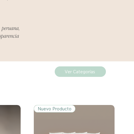
ueden estar exentos de esta
 revisa la lista de productos para
ones específicas de la política
a peruana,
nsparencia
de los costos de envío para
mplazos dentro del período
 Si el problema se informa
, el cliente será responsable de
.
Ver Categorías
miento del Reembolso:
procesarán dentro de los siete
iores a la recepción del producto
Nuevo Producto
 sobre cualquier problema
ías posteriores a la recepción de