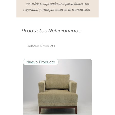
recepción de tu producto para
que estás comprando una pieza única con
informar cualquier problema. Este
seguridad y transparencia en tu transacción.
es el mismo correo electrónico que
se utilizó para enviarte tu recibo.
Productos Relacionados
Condiciones de Devolución:
Los productos deben ser
devueltos en su condición y
Related Products
embalaje original.
Nuevo Producto
Excepciones:
Ciertos artículos pueden estar
exentos de esta política. Por favor,
revisa la lista de productos para
conocer las excepciones
específicas de la política de
devoluciones.
Costos de Envío: