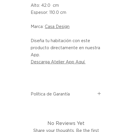
Alto: 42.0 cm
Espesor: 110.0 cm
Marca:
Casa Design
Diseña tu habitación con este
producto directamente en nuestra
App.
Descarga Atelier App Aquí.
Política de Garantía
Todos los productos comprados
en el sitio web de Atelier provienen
directamente de las marcas
No Reviews Yet
asociadas dentro de nuestro
marketplace. Cada producto
Share your thoughts. Be the first