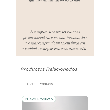
que nuestras marcas proporcionan.
totalidad.
Cómo Reportar un Problema:
Por favor, contáctanos en
hello@atelier-app.com dentro de
Al comprar en Atelier, no sólo estás
los tres días posteriores a la
promocionando la economía peruana, sino
recepción de tu producto para
que estás comprando una pieza única con
informar cualquier problema. Este
seguridad y transparencia en tu transacción.
es el mismo correo electrónico que
se utilizó para enviarte tu recibo.
Productos Relacionados
Condiciones de Devolución:
Los productos deben ser
devueltos en su condición y
Related Products
embalaje original.
Nuevo Producto
Excepciones:
Ciertos artículos pueden estar