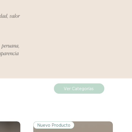
idad, valor
ueden estar exentos de esta
 revisa la lista de productos para
ones específicas de la política
a peruana,
nsparencia
de los costos de envío para
mplazos dentro del período
 Si el problema se informa
, el cliente será responsable de
Ver Categorías
.
miento del Reembolso:
procesarán dentro de los siete
iores a la recepción del producto
Nuevo Producto