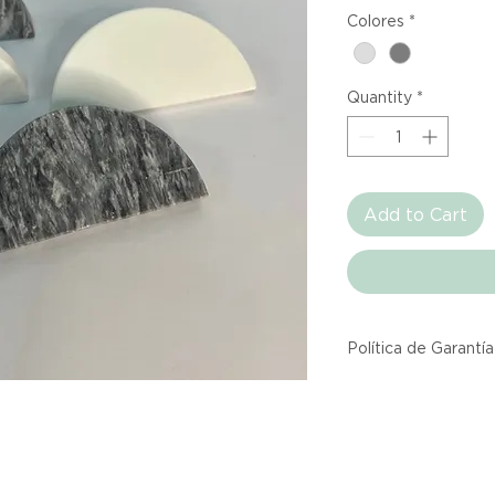
Colores
*
Quantity
*
Add to Cart
Política de Garantía
Todos los producto
Atelier provienen 
asociadas dentro d
producto listado a
calidad y entrega.