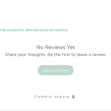
Si no estás satisfec
tienes hasta tres d
cualquier problema
encargaremos del p
y más productos directamente en nuestra
coordinaremos con 
entrega de un prod
reembolsaremos el d
No Reviews Yet
Share your thoughts. Be the first to leave a review.
Cómo Reportar un 
Por favor, contáct
dentro de los tres d
Leave a Review
tu producto para i
es el mismo correo 
enviarte tu recibo.
Compra segura 🔏
Condiciones de Dev
Los productos debe
condición y embalaje