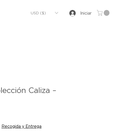
USD ($)
Iniciar
lección Caliza –
|
Recogida y Entrega