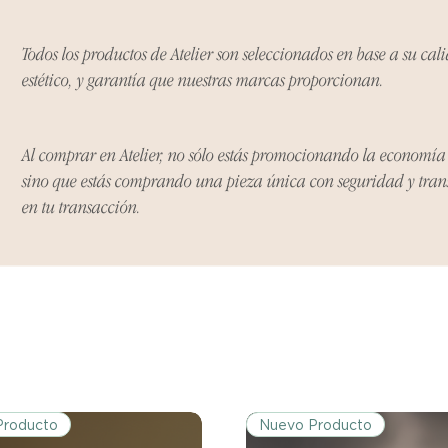
Todos los productos de Atelier son seleccionados en base a su cal
Excepciones:
estético, y garantía que nuestras marcas proporcionan.
Ciertos artículos p
política. Por favor,
conocer las excepci
de devoluciones.
Al comprar en Atelier, no sólo estás promocionando la economí
sino que estás comprando una pieza única con seguridad y tra
en tu transacción.
Costos de Envío:
Nos haremos cargo 
devoluciones y ree
inicial de tres días.
después de tres días
los costos de envío.
Tiempo de Procesa
Los reembolsos se 
días hábiles poster
Producto
Nuevo Producto
devuelto.