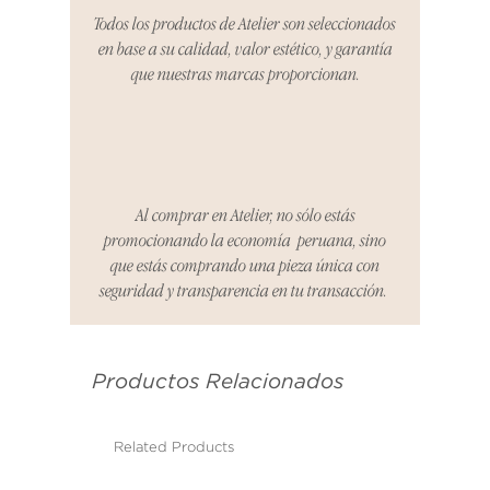
coordinaremos con el vendedor,
Todos los productos de Atelier son seleccionados
organizaremos la entrega de un
en base a su calidad, valor estético, y garantía
producto de reemplazo o te
que nuestras marcas proporcionan.
reembolsaremos el dinero en su
totalidad.
Cómo Reportar un Problema:
Por favor, contáctanos en
hello@atelier-app.com dentro de
Al comprar en Atelier, no sólo estás
los tres días posteriores a la
promocionando la economía peruana, sino
recepción de tu producto para
que estás comprando una pieza única con
informar cualquier problema. Este
seguridad y transparencia en tu transacción.
es el mismo correo electrónico que
se utilizó para enviarte tu recibo.
Productos Relacionados
Condiciones de Devolución:
Los productos deben ser
devueltos en su condición y
Related Products
embalaje original.