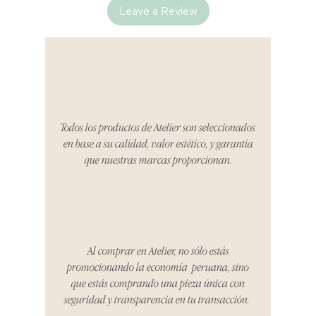
Leave a Review
Si no estás satisfecho con tu
producto al recibirlo, tienes hasta
tres días para notificarnos sobre
cualquier problema. Durante este
Compra segura 🔏
período, nos encargaremos del
proceso de devolución,
coordinaremos con el vendedor,
Todos los productos de Atelier son seleccionados
organizaremos la entrega de un
en base a su calidad, valor estético, y garantía
producto de reemplazo o te
que nuestras marcas proporcionan.
reembolsaremos el dinero en su
totalidad.
Cómo Reportar un Problema:
Por favor, contáctanos en
hello@atelier-app.com dentro de
Al comprar en Atelier, no sólo estás
los tres días posteriores a la
promocionando la economía peruana, sino
recepción de tu producto para
que estás comprando una pieza única con
informar cualquier problema. Este
seguridad y transparencia en tu transacción.
es el mismo correo electrónico que