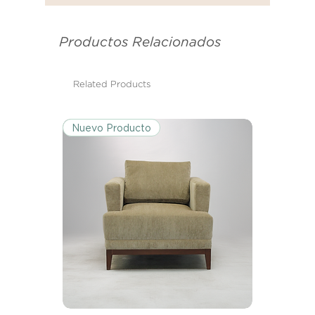
se utilizó para enviarte tu recibo.
Productos Relacionados
Condiciones de Devolución:
Los productos deben ser
devueltos en su condición y
Related Products
embalaje original.
Nuevo Producto
Excepciones:
Ciertos artículos pueden estar
exentos de esta política. Por favor,
revisa la lista de productos para
conocer las excepciones
específicas de la política de
devoluciones.
Costos de Envío:
Nos haremos cargo de los costos
de envío para devoluciones y
reemplazos dentro del período