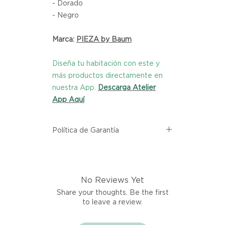
- Dorado
- Negro
Marca:
PIEZA by Baum
Diseña tu habitación con este y
más productos directamente en
nuestra App.
Descarga Atelier
App Aquí
Política de Garantía
Todos los productos comprados
en el sitio web de Atelier provienen
directamente de las marcas
No Reviews Yet
asociadas dentro de nuestro
marketplace. Cada producto
Share your thoughts. Be the first
listado aquí cuenta con una
to leave a review.
garantía de calidad y entrega.