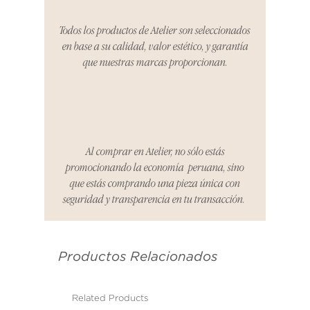
proceso de devolución,
coordinaremos con el vendedor,
Todos los productos de Atelier son seleccionados
organizaremos la entrega de un
en base a su calidad, valor estético, y garantía
producto de reemplazo o te
que nuestras marcas proporcionan.
reembolsaremos el dinero en su
totalidad.
Cómo Reportar un Problema:
Por favor, contáctanos en
hello@atelier-app.com dentro de
Al comprar en Atelier, no sólo estás
los tres días posteriores a la
promocionando la economía peruana, sino
recepción de tu producto para
que estás comprando una pieza única con
informar cualquier problema. Este
seguridad y transparencia en tu transacción.
es el mismo correo electrónico que
se utilizó para enviarte tu recibo.
Productos Relacionados
Condiciones de Devolución:
Los productos deben ser
devueltos en su condición y
Related Products
embalaje original.