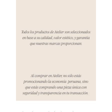
producto al recibirlo, tienes hasta
tres días para notificarnos sobre
cualquier problema. Durante este
Compra segura 🔏
período, nos encargaremos del
proceso de devolución,
coordinaremos con el vendedor,
Todos los productos de Atelier son seleccionados
organizaremos la entrega de un
en base a su calidad, valor estético, y garantía
producto de reemplazo o te
que nuestras marcas proporcionan.
reembolsaremos el dinero en su
totalidad.
Cómo Reportar un Problema:
Por favor, contáctanos en
hello@atelier-app.com dentro de
Al comprar en Atelier, no sólo estás
los tres días posteriores a la
promocionando la economía peruana, sino
recepción de tu producto para
que estás comprando una pieza única con
informar cualquier problema. Este
seguridad y transparencia en tu transacción.
es el mismo correo electrónico que
se utilizó para enviarte tu recibo.