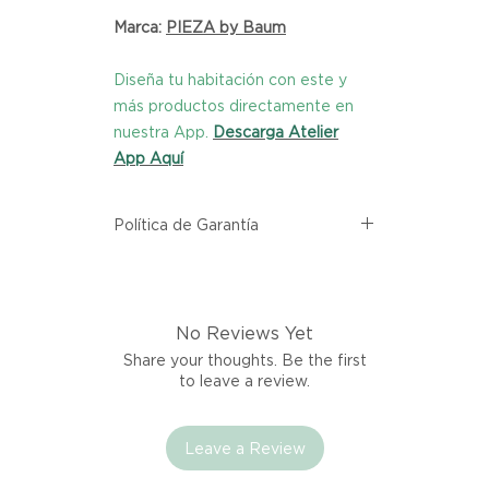
Marca:
PIEZA by Baum
Diseña tu habitación con este y
más productos directamente en
nuestra App.
Descarga Atelier
App Aquí
Política de Garantía
Todos los productos comprados
en el sitio web de Atelier provienen
directamente de las marcas
No Reviews Yet
asociadas dentro de nuestro
marketplace. Cada producto
Share your thoughts. Be the first
listado aquí cuenta con una
to leave a review.
garantía de calidad y entrega.
Leave a Review
Si no estás satisfecho con tu