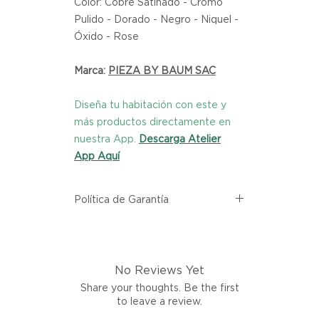
Color: Cobre Satinado - Cromo
Pulido - Dorado - Negro - Niquel -
Óxido - Rose
Marca:
PIEZA BY BAUM SAC
Diseña tu habitación con este y
más productos directamente en
nuestra App.
Descarga Atelier
App Aquí
Política de Garantía
Todos los productos comprados
en el sitio web de Atelier provienen
directamente de las marcas
No Reviews Yet
asociadas dentro de nuestro
marketplace. Cada producto
Share your thoughts. Be the first
listado aquí cuenta con una
to leave a review.
garantía de calidad y entrega.