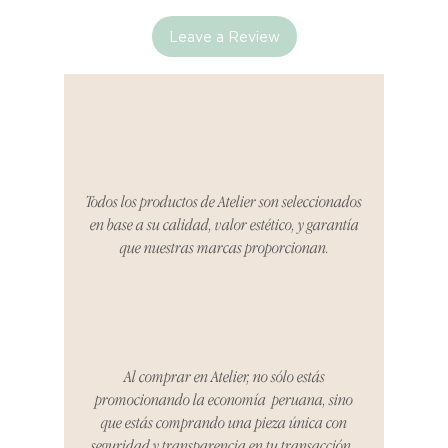
Leave a Review
Si no estás satisfecho con tu
producto al recibirlo, tienes hasta
tres días para notificarnos sobre
cualquier problema. Durante este
Compra segura 🔏
período, nos encargaremos del
proceso de devolución,
coordinaremos con el vendedor,
Todos los productos de Atelier son seleccionados
organizaremos la entrega de un
en base a su calidad, valor estético, y garantía
producto de reemplazo o te
que nuestras marcas proporcionan.
reembolsaremos el dinero en su
totalidad.
Cómo Reportar un Problema:
Por favor, contáctanos en
hello@atelier-app.com dentro de
Al comprar en Atelier, no sólo estás
los tres días posteriores a la
promocionando la economía peruana, sino
recepción de tu producto para
que estás comprando una pieza única con
informar cualquier problema. Este
seguridad y transparencia en tu transacción.