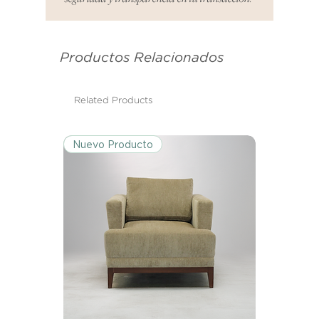
es el mismo correo electrónico que
se utilizó para enviarte tu recibo.
Productos Relacionados
Condiciones de Devolución:
Los productos deben ser
devueltos en su condición y
Related Products
embalaje original.
Nuevo Producto
Excepciones:
Ciertos artículos pueden estar
exentos de esta política. Por favor,
revisa la lista de productos para
conocer las excepciones
específicas de la política de
devoluciones.
Costos de Envío:
Nos haremos cargo de los costos
de envío para devoluciones y