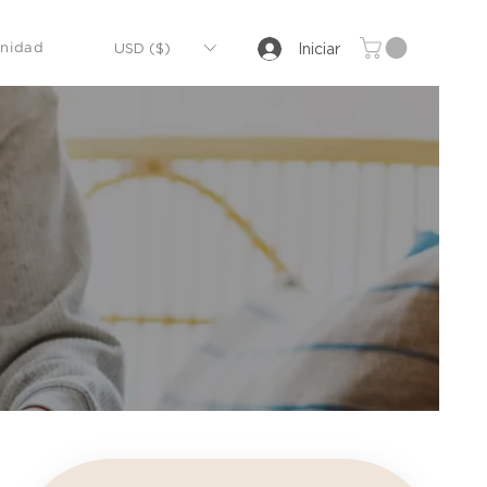
USD ($)
Iniciar
nidad