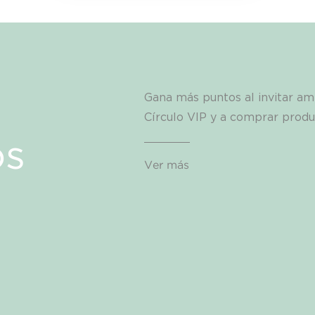
Gana más puntos al invitar ami
Círculo VIP y a comprar prod
os
Ver más