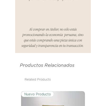
totalidad.
Cómo Reportar un Problema:
Por favor, contáctanos en
hello@atelier-app.com dentro de
Al comprar en Atelier, no sólo estás
los tres días posteriores a la
promocionando la economía peruana, sino
recepción de tu producto para
que estás comprando una pieza única con
informar cualquier problema. Este
seguridad y transparencia en tu transacción.
es el mismo correo electrónico que
se utilizó para enviarte tu recibo.
Productos Relacionados
Condiciones de Devolución:
Los productos deben ser
devueltos en su condición y
Related Products
embalaje original.
Nuevo Producto
Excepciones:
Ciertos artículos pueden estar