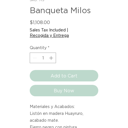
Banqueta Milos
Price
$1,108.00
Sales Tax Included
|
Recogida y Entrega
Quantity
*
Add to Cart
Buy Now
Materiales y Acabados:
Listón en madera Huayruro,
acabado mate.
Fierro negro con pintura