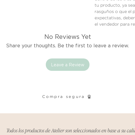
tu producto, ya sea
rasguños o que el 
expectativas, debe
el vendedor para re
No Reviews Yet
Share your thoughts. Be the first to leave a review.
Leave a Review
Compra segura 🔏
Todos los productos de Atelier son seleccionados en base a su cal