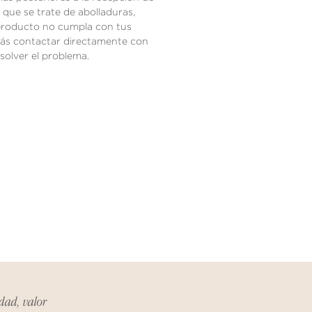
 que se trate de abolladuras,
producto no cumpla con tus
rás contactar directamente con
solver el problema.
idad, valor