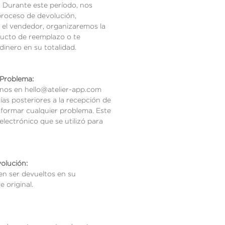
. Durante este período, nos
roceso de devolución,
el vendedor, organizaremos la
ucto de reemplazo o te
inero en su totalidad.
Problema:
anos en hello@atelier-app.com
ías posteriores a la recepción de
nformar cualquier problema. Este
electrónico que se utilizó para
olución:
n ser devueltos en su
 original.