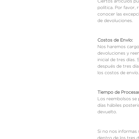
Ciertos artículos p
política. Por favor,
conocer las excepci
de devoluciones.
Costos de Envío:
Nos haremos cargo 
devoluciones y ree
inicial de tres días.
después de tres días
los costos de envío.
Tiempo de Procesa
Los reembolsos se 
días hábiles poster
devuelto.
Si no nos informas
dentro de los tres d