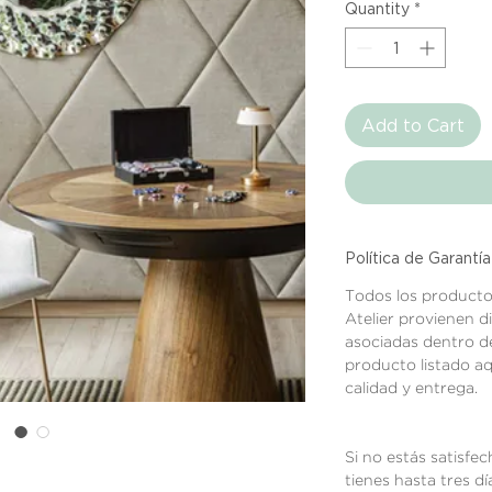
Quantity
*
Add to Cart
Política de Garantía
Todos los producto
Atelier provienen 
asociadas dentro d
producto listado a
calidad y entrega.
Si no estás satisfec
tienes hasta tres d