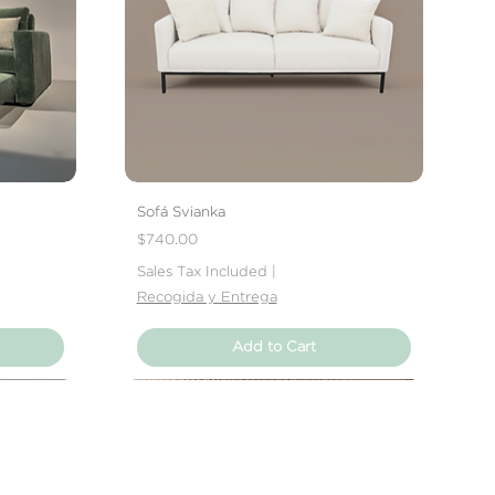
Sofá Svianka
Price
$740.00
Sales Tax Included
|
Recogida y Entrega
Add to Cart
Nuevo Producto
Nuevo Producto