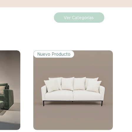
ueden estar exentos de esta
 revisa la lista de productos para
ones específicas de la política
Ver Categorías
de los costos de envío para
mplazos dentro del período
Nuevo Producto
 Si el problema se informa
, el cliente será responsable de
.
miento del Reembolso:
procesarán dentro de los siete
iores a la recepción del producto
 sobre cualquier problema
ías posteriores a la recepción de