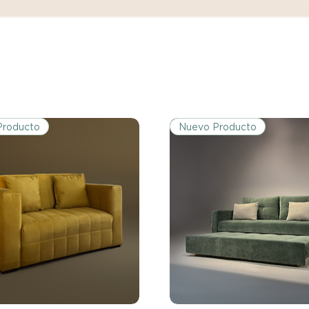
Ciertos artículos p
política. Por favor,
conocer las excepci
de devoluciones.
Costos de Envío:
Nos haremos cargo 
devoluciones y ree
Producto
Nuevo Producto
inicial de tres días.
después de tres días
los costos de envío.
Tiempo de Procesa
Los reembolsos se 
días hábiles poster
devuelto.
Si no nos informas
dentro de los tres d