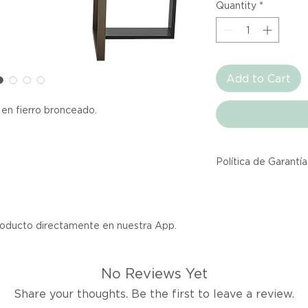
Quantity
*
Add to Cart
en fierro bronceado.
Política de Garantía
Todos los producto
Atelier provienen 
asociadas dentro d
producto directamente en nuestra App.
producto listado a
calidad y entrega.
No Reviews Yet
Si no estás satisfec
Share your thoughts. Be the first to leave a review.
tienes hasta tres d