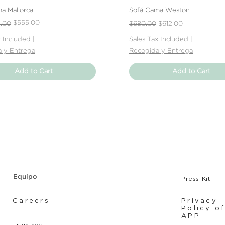
tu producto, ya sea
a Mallorca
Sofá Cama Weston
rasguños o que el 
Price
e
Regular Price
Sale Price
$555.00
1.00
$680.00
$612.00
expectativas, debe
x Included
|
Sales Tax Included
|
el vendedor para re
 y Entrega
Recogida y Entrega
Add to Cart
Add to Cart
Producto
Producto
Producto
Nuevo Producto
Nuevo Producto
Nuevo Producto
Equipo
Press Kit
Careers
Privacy
Policy o
APP
Tr
ainings