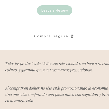
cualquier problema
encargaremos del p
Leave a Review
coordinaremos con 
entrega de un prod
reembolsaremos el d
Compra segura 🔏
Cómo Reportar un 
Por favor, contáct
dentro de los tres d
tu producto para i
es el mismo correo 
Todos los productos de Atelier son seleccionados en base a su cal
enviarte tu recibo.
estético, y garantía que nuestras marcas proporcionan.
Condiciones de Dev
Los productos debe
Al comprar en Atelier, no sólo estás promocionando la economí
condición y embalaje
sino que estás comprando una pieza única con seguridad y tra
en tu transacción.
Excepciones: