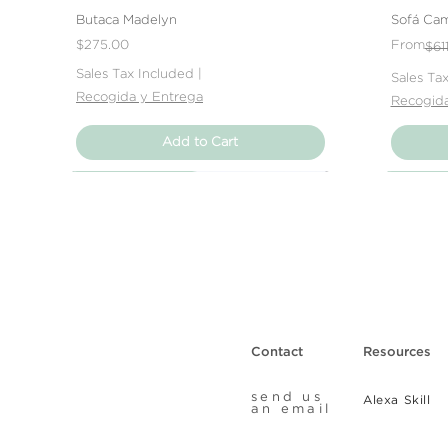
Butaca Madelyn
Sofá Cam
Price
Regular 
Sale Pric
$275.00
From
$61
Sales Tax Included
|
Sales Ta
Recogida y Entrega
Recogida
Add to Cart
Nuevo Producto
Nuevo Producto
Nuevo Producto
Nuevo 
Nuevo 
Nuevo 
Contact
Resources
send us
Alexa Skill
an email