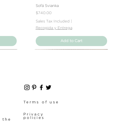
 que se trate de abolladuras,
Sofá Svianka
producto no cumpla con tus
Price
$740.00
rás contactar directamente con
Sales Tax Included
|
solver el problema.
Recogida y Entrega
Add to Cart
Nuevo Producto
Nuevo Producto
Terms of use
Privacy
policies
f the