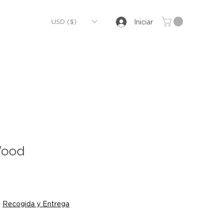
USD ($)
Iniciar
Wood
|
Recogida y Entrega