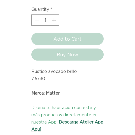
Square
Quantity
*
meter
Add to Cart
Buy Now
Rustico avocado brillo
7.5x30
Marca:
Matter
Diseña tu habitación con este y
más productos directamente en
nuestra App.
Descarga Atelier App
Aquí