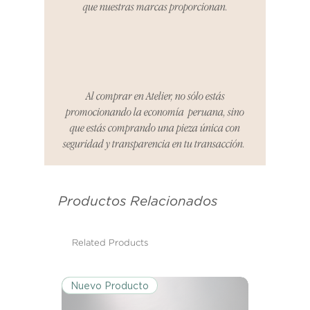
que nuestras marcas proporcionan.
reembolsaremos el dinero en su
totalidad.
Cómo Reportar un Problema:
Por favor, contáctanos en
hello@atelier-app.com dentro de
Al comprar en Atelier, no sólo estás
los tres días posteriores a la
promocionando la economía peruana, sino
recepción de tu producto para
que estás comprando una pieza única con
informar cualquier problema. Este
seguridad y transparencia en tu transacción.
es el mismo correo electrónico que
se utilizó para enviarte tu recibo.
Productos Relacionados
Condiciones de Devolución:
Los productos deben ser
devueltos en su condición y
Related Products
embalaje original.
Nuevo Producto
Excepciones: