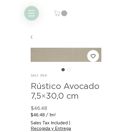
SKU: 954
Rústico Avocado
7,5×30,0 cm
Price
$46.48
$46.48
/
1m²
$46.48
Sales Tax Included
|
per
Recogida y Entrega
1