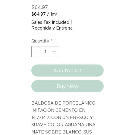
Price
$64.97
$64.97
/
1m²
$64.97
Sales Tax Included
|
per
Recogida y Entrega
1
Square
Quantity
*
meter
Add to Cart
Buy Now
BALDOSA DE PORCELÁNICO
IMITACIÓN CEMENTO EN
14,7×14,7. CON UN FRESCO Y
SUAVE COLOR AGUAMARINA
MATE SOBRE BLANCO, SUS