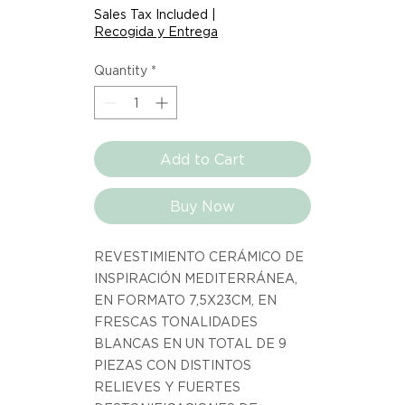
$63.74
Sales Tax Included
|
per
Recogida y Entrega
1
Square
Quantity
*
meter
Add to Cart
Buy Now
REVESTIMIENTO CERÁMICO DE
INSPIRACIÓN MEDITERRÁNEA,
EN FORMATO 7,5X23CM, EN
FRESCAS TONALIDADES
BLANCAS EN UN TOTAL DE 9
PIEZAS CON DISTINTOS
RELIEVES Y FUERTES