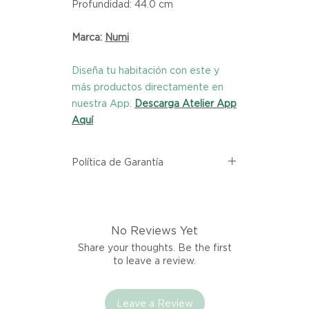
Profundidad: 44.0 cm
Marca:
Numi
Diseña tu habitación con este y
más productos directamente en
nuestra App.
Descarga Atelier App
Aquí
Política de Garantía
Todos los productos comprados
en el sitio web de Atelier provienen
directamente de las marcas
No Reviews Yet
asociadas dentro de nuestro
marketplace. Cada producto
Share your thoughts. Be the first
listado aquí cuenta con una
to leave a review.
garantía de calidad y entrega.
Leave a Review