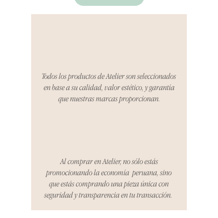
Si no estás satisfecho con tu
producto al recibirlo, tienes hasta
tres días para notificarnos sobre
cualquier problema. Durante este
Compra segura 🔏
período, nos encargaremos del
proceso de devolución,
coordinaremos con el vendedor,
Todos los productos de Atelier son seleccionados
organizaremos la entrega de un
en base a su calidad, valor estético, y garantía
producto de reemplazo o te
que nuestras marcas proporcionan.
reembolsaremos el dinero en su
totalidad.
Cómo Reportar un Problema:
Por favor, contáctanos en
hello@atelier-app.com dentro de
Al comprar en Atelier, no sólo estás
los tres días posteriores a la
promocionando la economía peruana, sino
recepción de tu producto para
que estás comprando una pieza única con
informar cualquier problema. Este
seguridad y transparencia en tu transacción.
es el mismo correo electrónico que
se utilizó para enviarte tu recibo.