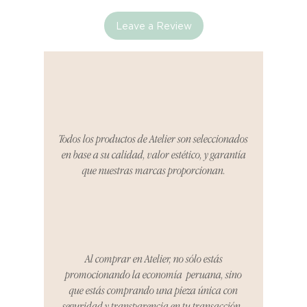
Leave a Review
Si no estás satisfecho con tu
producto al recibirlo, tienes hasta
tres días para notificarnos sobre
cualquier problema. Durante este
Compra segura 🔏
período, nos encargaremos del
proceso de devolución,
coordinaremos con el vendedor,
Todos los productos de Atelier son seleccionados
organizaremos la entrega de un
en base a su calidad, valor estético, y garantía
producto de reemplazo o te
que nuestras marcas proporcionan.
reembolsaremos el dinero en su
totalidad.
Cómo Reportar un Problema:
Por favor, contáctanos en
hello@atelier-app.com dentro de
Al comprar en Atelier, no sólo estás
los tres días posteriores a la
promocionando la economía peruana, sino
recepción de tu producto para
que estás comprando una pieza única con
informar cualquier problema. Este
seguridad y transparencia en tu transacción.