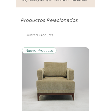
es el mismo correo electrónico que
se utilizó para enviarte tu recibo.
Productos Relacionados
Condiciones de Devolución:
Los productos deben ser
devueltos en su condición y
Related Products
embalaje original.
Nuevo Producto
Excepciones:
Ciertos artículos pueden estar
exentos de esta política. Por favor,
revisa la lista de productos para
conocer las excepciones
específicas de la política de
devoluciones.
Costos de Envío:
Nos haremos cargo de los costos