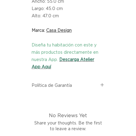
Ancho: 55.0 cm
Largo: 45.0 cm
Alto: 47.0 cm
Marca:
Casa Design
Diseña tu habitación con este y
más productos directamente en
nuestra App.
Descarga Atelier
App Aquí
Política de Garantía
Todos los productos comprados
en el sitio web de Atelier provienen
directamente de las marcas
No Reviews Yet
asociadas dentro de nuestro
marketplace. Cada producto
Share your thoughts. Be the first
listado aquí cuenta con una
to leave a review.
garantía de calidad y entrega.