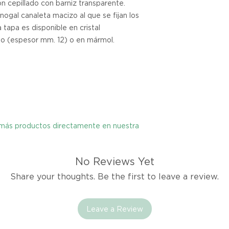
n cepillado con barniz transparente.
cualquier problema
ogal canaleta macizo al que se fijan los
encargaremos del p
a tapa es disponible en cristal
coordinaremos con 
entrega de un prod
do (espesor mm. 12) o en mármol.
reembolsaremos el d
Cómo Reportar un 
Por favor, contáct
dentro de los tres d
tu producto para i
es el mismo correo 
y más productos directamente en nuestra
enviarte tu recibo.
No Reviews Yet
Condiciones de Dev
Share your thoughts. Be the first to leave a review.
Los productos debe
condición y embalaje
Leave a Review
Excepciones: