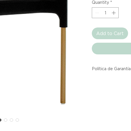
Quantity
*
Add to Cart
Política de Garantía
Todos los producto
Atelier provienen 
asociadas dentro d
producto listado a
calidad y entrega.
Si no estás satisfec
tienes hasta tres d