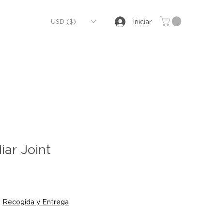
USD ($)
Iniciar
iar Joint
|
Recogida y Entrega