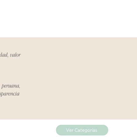
ueden estar exentos de esta
 revisa la lista de productos para
ones específicas de la política
de los costos de envío para
mplazos dentro del período
idad, valor
 Si el problema se informa
, el cliente será responsable de
.
a peruana,
miento del Reembolso:
nsparencia
procesarán dentro de los siete
iores a la recepción del producto
 sobre cualquier problema
Ver Categorías
ías posteriores a la recepción de