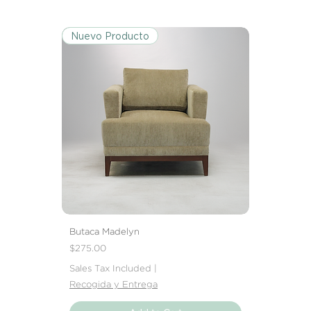
Nuevo Producto
Butaca Madelyn
Price
$275.00
Sales Tax Included
|
Recogida y Entrega