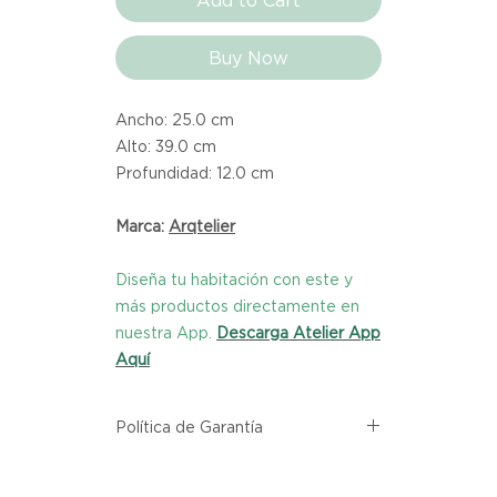
Add to Cart
Buy Now
Ancho: 25.0 cm
Alto: 39.0 cm
Profundidad: 12.0 cm
Marca:
Arqtelier
Diseña tu habitación con este y
más productos directamente en
nuestra App.
Descarga Atelier App
Aquí
Política de Garantía
Todos los productos comprados
en el sitio web de Atelier provienen