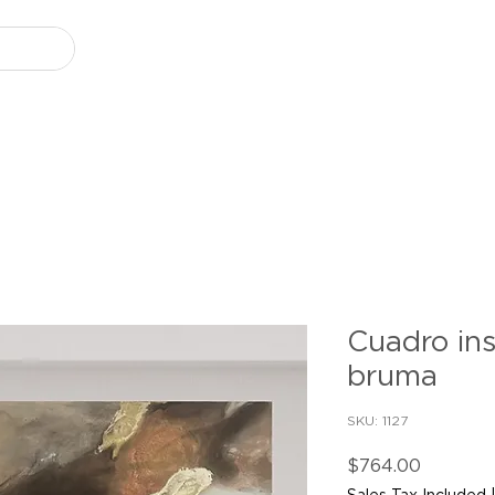
Cuadro ins
bruma
SKU: 1127
Price
$764.00
Sales Tax Included