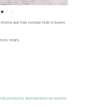
cualquier problema
encargaremos del p
coordinaremos con 
entrega de un prod
a bruma que trae consigo todo lo bueno 
reembolsaremos el d
ancos, negro.
Cómo Reportar un 
Por favor, contáct
dentro de los tres d
tu producto para i
es el mismo correo 
enviarte tu recibo.
Condiciones de Dev
Los productos debe
condición y embalaje
y más productos directamente en nuestra
Excepciones: