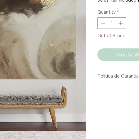
Quantity
*
Out of Stock
Notify W
Política de Garantía
Todos los producto
Atelier provienen 
asociadas dentro d
producto listado a
calidad y entrega.
Si no estás satisfec
tienes hasta tres d