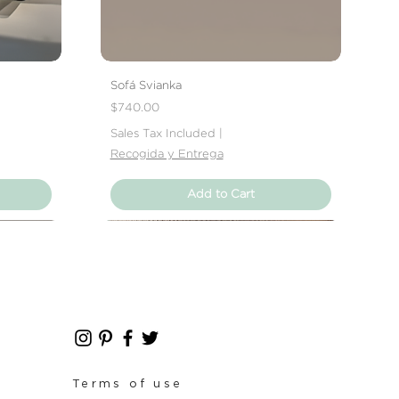
Sofá Svianka
Price
$740.00
Sales Tax Included
|
Recogida y Entrega
Add to Cart
Nuevo Producto
Nuevo Producto
Terms of use