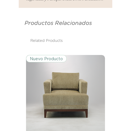
es el mismo correo electrónico que
se utilizó para enviarte tu recibo.
Productos Relacionados
Condiciones de Devolución:
Los productos deben ser
devueltos en su condición y
Related Products
embalaje original.
Nuevo Producto
Excepciones:
Ciertos artículos pueden estar
exentos de esta política. Por favor,
revisa la lista de productos para
conocer las excepciones
específicas de la política de
devoluciones.
Costos de Envío:
Nos haremos cargo de los costos
de envío para devoluciones y