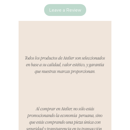
Leave a Review
Si no estás satisfecho con tu
producto al recibirlo, tienes hasta
tres días para notificarnos sobre
cualquier problema. Durante este
Compra segura 🔏
período, nos encargaremos del
proceso de devolución,
coordinaremos con el vendedor,
Todos los productos de Atelier son seleccionados
organizaremos la entrega de un
en base a su calidad, valor estético, y garantía
producto de reemplazo o te
que nuestras marcas proporcionan.
reembolsaremos el dinero en su
totalidad.
Cómo Reportar un Problema:
Por favor, contáctanos en
hello@atelier-app.com dentro de
Al comprar en Atelier, no sólo estás
los tres días posteriores a la
promocionando la economía peruana, sino
recepción de tu producto para
que estás comprando una pieza única con
informar cualquier problema. Este
seguridad y transparencia en tu transacción.