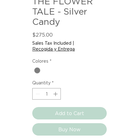
THE FLOWER
TALE - Silver
Candy
Price
$275.00
Sales Tax Included
|
Recogida y Entrega
Colores
*
Quantity
*
Add to Cart
Buy Now