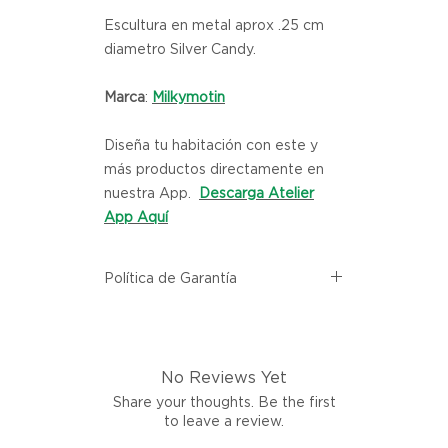
Escultura en metal aprox .25 cm
diametro Silver Candy.
Marca
:
Milkymotin
Diseña tu habitación con este y
más productos directamente en
nuestra App.
Descarga Atelier
App Aquí
Política de Garantía
Todos los productos comprados
en el sitio web de Atelier provienen
directamente de las marcas
No Reviews Yet
asociadas dentro de nuestro
marketplace. Cada producto
Share your thoughts. Be the first
listado aquí cuenta con una
to leave a review.
garantía de calidad y entrega.