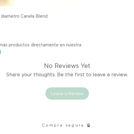
Si no estás satisfec
 diametro Canela Blend.
tienes hasta tres d
cualquier problema
encargaremos del p
coordinaremos con 
y más productos directamente en nuestra
entrega de un prod
í
reembolsaremos el d
No Reviews Yet
Cómo Reportar un 
Share your thoughts. Be the first to leave a review.
Por favor, contáct
dentro de los tres d
tu producto para i
Leave a Review
es el mismo correo 
enviarte tu recibo.
Condiciones de Dev
Compra segura 🔏
Los productos debe
condición y embalaje