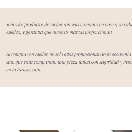
Excepciones:
Todos los productos de Atelier son seleccionados en base a su cal
Ciertos artículos p
estético, y garantía que nuestras marcas proporcionan.
política. Por favor,
conocer las excepci
de devoluciones.
Al comprar en Atelier, no sólo estás promocionando la economí
sino que estás comprando una pieza única con seguridad y tra
Costos de Envío:
en tu transacción.
Nos haremos cargo 
devoluciones y ree
inicial de tres días.
después de tres días
los costos de envío.
Tiempo de Procesa
Los reembolsos se 
días hábiles poster
devuelto.