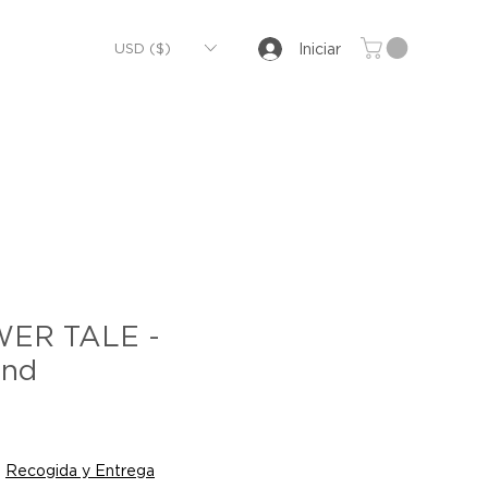
USD ($)
Iniciar
ER TALE -
end
|
Recogida y Entrega