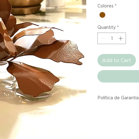
Colores
*
Quantity
*
Add to Cart
Política de Garantía
Todos los producto
Atelier provienen 
asociadas dentro d
producto listado a
calidad y entrega.