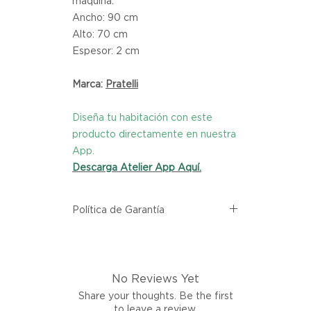
maquina.
Ancho: 90 cm
Alto: 70 cm
Espesor: 2 cm
Marca:
Pratelli
Diseña tu habitación con este
producto directamente en nuestra
App.
Descarga Atelier App Aquí.
Política de Garantía
Todos los productos comprados
en el sitio web de Atelier provienen
directamente de las marcas
No Reviews Yet
asociadas dentro de nuestro
marketplace. Cada producto
Share your thoughts. Be the first
listado aquí cuenta con una
to leave a review.