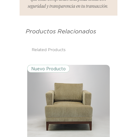
informar cualquier problema. Este
seguridad y transparencia en tu transacción.
es el mismo correo electrónico que
se utilizó para enviarte tu recibo.
Productos Relacionados
Condiciones de Devolución:
Los productos deben ser
devueltos en su condición y
Related Products
embalaje original.
Nuevo Producto
Excepciones:
Ciertos artículos pueden estar
exentos de esta política. Por favor,
revisa la lista de productos para
conocer las excepciones
específicas de la política de
devoluciones.
Costos de Envío: