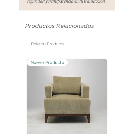
seguridad y transparencia en tu transacción.
es el mismo correo electrónico que
se utilizó para enviarte tu recibo.
Productos Relacionados
Condiciones de Devolución:
Los productos deben ser
devueltos en su condición y
Related Products
embalaje original.
Nuevo Producto
Excepciones:
Ciertos artículos pueden estar
exentos de esta política. Por favor,
revisa la lista de productos para
conocer las excepciones
específicas de la política de
devoluciones.
Costos de Envío:
Nos haremos cargo de los costos