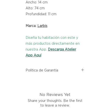
Ancho: 14 cm
Alto: 74 cm
Profundidad: 11 cm
Marca:
Larbis
Diseña tu habitación con este y
más productos directamente en
nuestra App.
Descarga Atelier
App Aquí
Política de Garantía
Todos los productos comprados
en el sitio web de Atelier provienen
directamente de las marcas
No Reviews Yet
asociadas dentro de nuestro
marketplace. Cada producto
Share your thoughts. Be the first
listado aquí cuenta con una
to leave a review.
garantía de calidad y entrega.