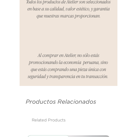
Todos los productos de Atelier son seleccionados
organizaremos la entrega de un
en base a su calidad, valor estético, y garantía
producto de reemplazo o te
que nuestras marcas proporcionan.
reembolsaremos el dinero en su
totalidad.
Cómo Reportar un Problema:
Por favor, contáctanos en
hello@atelier-app.com dentro de
Al comprar en Atelier, no sólo estás
los tres días posteriores a la
promocionando la economía peruana, sino
recepción de tu producto para
que estás comprando una pieza única con
informar cualquier problema. Este
seguridad y transparencia en tu transacción.
es el mismo correo electrónico que
se utilizó para enviarte tu recibo.
Productos Relacionados
Condiciones de Devolución:
Los productos deben ser
devueltos en su condición y
Related Products
embalaje original.