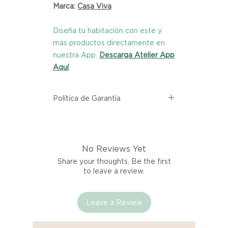
Marca:
Casa Viva
Diseña tu habitación con este y
más productos directamente en
nuestra App.
Descarga Atelier App
Aquí
Política de Garantía
Todos los productos comprados
en el sitio web de Atelier provienen
directamente de las marcas
No Reviews Yet
asociadas dentro de nuestro
marketplace. Cada producto
Share your thoughts. Be the first
listado aquí cuenta con una
to leave a review.
garantía de calidad y entrega.
Leave a Review
Si no estás satisfecho con tu
producto al recibirlo, tienes hasta