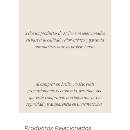
tres días para notificarnos sobre
cualquier problema. Durante este
Compra segura 🔏
período, nos encargaremos del
proceso de devolución,
coordinaremos con el vendedor,
Todos los productos de Atelier son seleccionados
organizaremos la entrega de un
en base a su calidad, valor estético, y garantía
producto de reemplazo o te
que nuestras marcas proporcionan.
reembolsaremos el dinero en su
totalidad.
Cómo Reportar un Problema:
Por favor, contáctanos en
hello@atelier-app.com dentro de
Al comprar en Atelier, no sólo estás
los tres días posteriores a la
promocionando la economía peruana, sino
recepción de tu producto para
que estás comprando una pieza única con
informar cualquier problema. Este
seguridad y transparencia en tu transacción.
es el mismo correo electrónico que
se utilizó para enviarte tu recibo.
Productos Relacionados